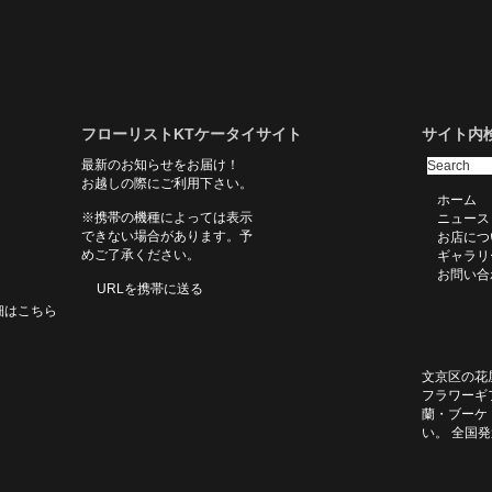
フローリストKTケータイサイト
サイト内
最新のお知らせをお届け！
お越しの際にご利用下さい。
ホーム
※携帯の機種によっては表示
ニュース
できない場合があります。予
お店につ
めご了承ください。
ギャラリ
お問い合
URLを携帯に送る
細はこちら
文京区の花
フラワーギ
蘭・ブーケ
い。 全国