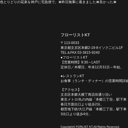
色とりどりの花束を神戸に宅急便で。〓昨日無事に着きました〓良かった〓
フローリストKT
〒113-0033
東京都文京区本郷2-19-8イソク二ビル1F
TEL＆FAX 03-3815-9240
●フローリストKT
【営業時間】9:30～LAST
定休日／木曜日、年末12月31日～年始。
●レストランKT
お食事（ランチ・ディナー）の営業時間詳
【アクセス】
文京区本郷大横丁商店街通り沿い
東京メトロ/丸の内線「本郷三丁目」駅下車
春日方面出口より徒歩2分。
都営地下鉄/大江戸線「本郷三丁目」駅下車
3出口より徒歩4分。
Copyright© FORLIST KT.All Rights Reserved.