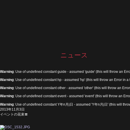
ニュース
Warning
: Use of undefined constant guide - assumed 'guide' (this will throw an Erro
Warning
: Use of undefined constant hp - assumed 'hp' (this will throw an Error in a
Warning
: Use of undefined constant other - assumed 'other' (this will throw an Error
Warning
: Use of undefined constant event - assumed 'event' (this will throw an Erro
Warning
: Use of undefined constant Y年n月j日 - assumed 'Y年n月j日' (this will throw 
2013年11月3日
イベントの花束〓