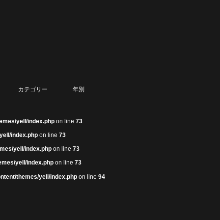
カテゴリー
年別
emes/yell/index.php
on line
73
yell/index.php
on line
73
mes/yell/index.php
on line
73
emes/yell/index.php
on line
73
ntent/themes/yell/index.php
on line
94