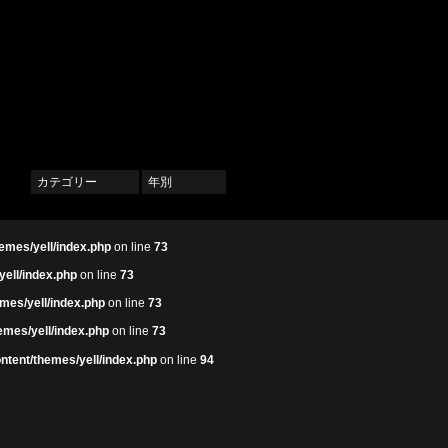
カテゴリー
年別
emes/yell/index.php
on line
73
yell/index.php
on line
73
mes/yell/index.php
on line
73
emes/yell/index.php
on line
73
ntent/themes/yell/index.php
on line
94