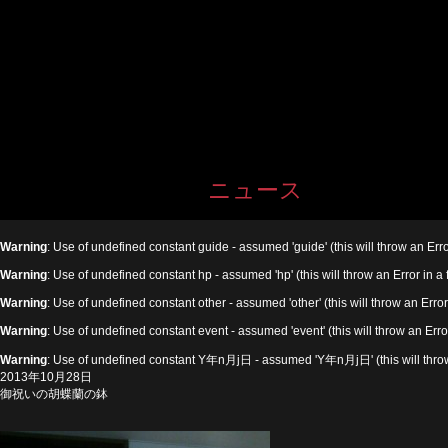
ニュース
Warning
: Use of undefined constant guide - assumed 'guide' (this will throw an Erro
Warning
: Use of undefined constant hp - assumed 'hp' (this will throw an Error in a
Warning
: Use of undefined constant other - assumed 'other' (this will throw an Error
Warning
: Use of undefined constant event - assumed 'event' (this will throw an Erro
Warning
: Use of undefined constant Y年n月j日 - assumed 'Y年n月j日' (this will throw 
2013年10月28日
御祝いの胡蝶蘭の鉢