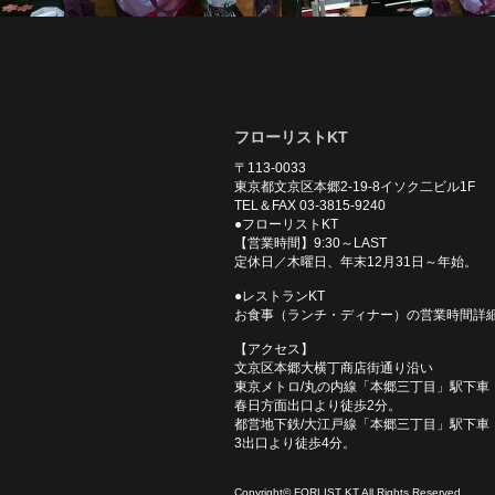
フローリストKT
〒113-0033
東京都文京区本郷2-19-8イソク二ビル1F
TEL＆FAX 03-3815-9240
●フローリストKT
【営業時間】9:30～LAST
定休日／木曜日、年末12月31日～年始。
●レストランKT
お食事（ランチ・ディナー）の営業時間詳
【アクセス】
文京区本郷大横丁商店街通り沿い
東京メトロ/丸の内線「本郷三丁目」駅下車
春日方面出口より徒歩2分。
都営地下鉄/大江戸線「本郷三丁目」駅下車
3出口より徒歩4分。
Copyright© FORLIST KT.All Rights Reserved.