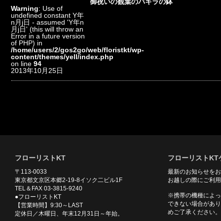
御祝いの観葉のパキラの鉢
Warning
: Use of
undefined constant Y年
n月j日 - assumed 'Y年n
月j日' (this will throw an
Error in a future version
of PHP) in
/home/users/2/gos2go/web/floristkt/wp-
content/themes/yell/index.php
on line
94
2013年10月25日
フローリストKT
フローリストKT
〒113-0033
最新のお知らせをお
東京都文京区本郷2-19-8イソク二ビル1F
お越しの際にご利用
TEL＆FAX 03-3815-9240
※携帯の機種によっ
●フローリストKT
できない場合があり
【営業時間】9:30～LAST
めご了承ください。
定休日／木曜日、年末12月31日～年始。