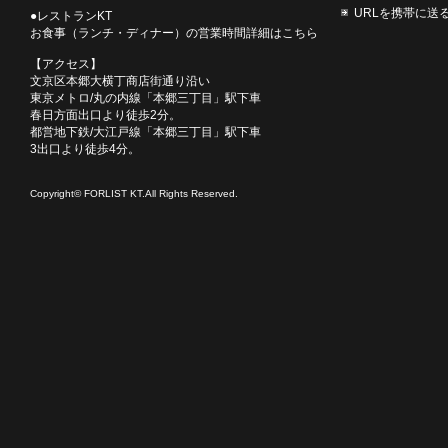
URLを携帯に送
●レストランKT
お食事（ランチ・ディナー）の営業時間詳細はこちら
【アクセス】
文京区本郷大横丁商店街通り沿い
東京メトロ/丸の内線「本郷三丁目」駅下車
春日方面出口より徒歩2分。
都営地下鉄/大江戸線「本郷三丁目」駅下車
3出口より徒歩4分。
Copyright© FORLIST KT.All Rights Reserved.