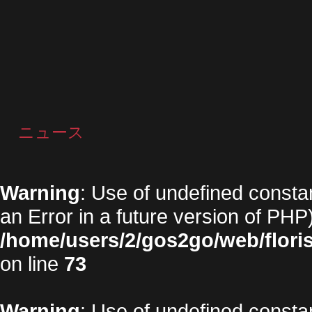
ニュース
Warning
: Use of undefined constan
an Error in a future version of PHP)
/home/users/2/gos2go/web/floris
on line
73
Warning
: Use of undefined constan