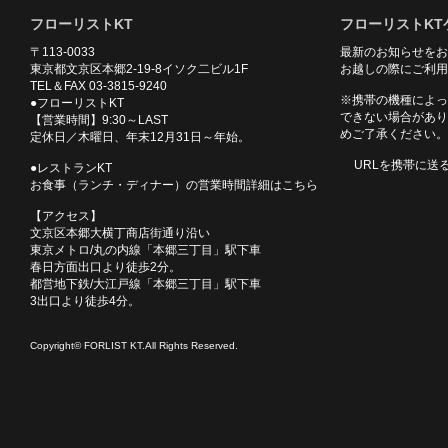
フローリストKT
フローリストKT
〒113-0033
最新のお知らせをお
東京都文京区本郷2-19-8イソク二ビル1F
お越しの際にご利用
TEL＆FAX 03-3815-9240
※携帯の機種によっ
●フローリストKT
できない場合があり
【営業時間】9:30～LAST
めご了承ください。
定休日／木曜日、年末12月31日～年始。
URLを携帯に送
●レストランKT
お食事（ランチ・ディナー）の営業時間詳細はこちら
【アクセス】
文京区本郷大横丁商店街通り沿い
東京メトロ/丸の内線「本郷三丁目」駅下車
春日方面出口より徒歩2分。
都営地下鉄/大江戸線「本郷三丁目」駅下車
3出口より徒歩4分。
Copyright© FORLIST KT.All Rights Reserved.