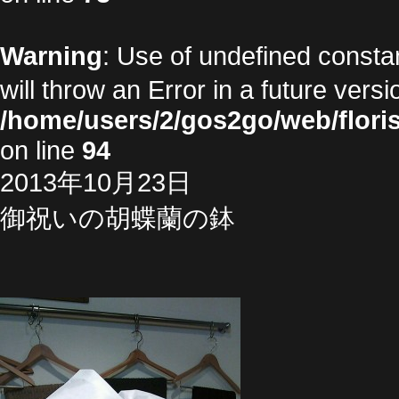
Warning
: Use of undefined cons
will throw an Error in a future vers
/home/users/2/gos2go/web/floris
on line
94
2013年10月23日
御祝いの胡蝶蘭の鉢