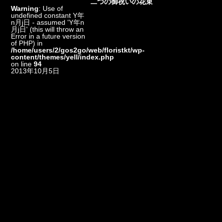
二つの御祝いの花束
Warning
: Use of
undefined constant Y年
n月j日 - assumed 'Y年n
月j日' (this will throw an
Error in a future version
of PHP) in
/home/users/2/gos2go/web/floristkt/wp-
content/themes/yell/index.php
on line
94
2013年10月5日