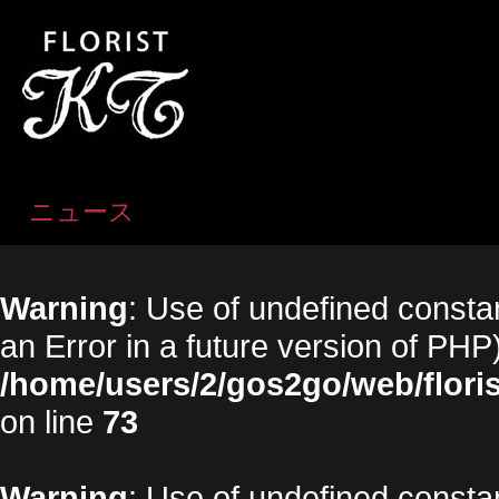
ニュース
Warning
: Use of undefined constan
an Error in a future version of PHP)
/home/users/2/gos2go/web/floris
on line
73
Warning
: Use of undefined constan