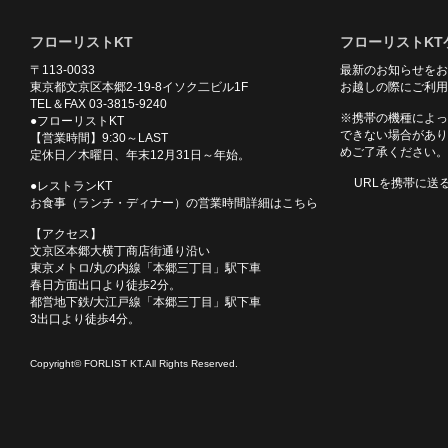
フローリストKT
フローリストKT
〒113-0033
最新のお知らせをお
東京都文京区本郷2-19-8イソク二ビル1F
お越しの際にご利用
TEL＆FAX 03-3815-9240
※携帯の機種によっ
●フローリストKT
できない場合があり
【営業時間】9:30～LAST
めご了承ください。
定休日／木曜日、年末12月31日～年始。
URLを携帯に送
●レストランKT
お食事（ランチ・ディナー）の営業時間詳細はこちら
【アクセス】
文京区本郷大横丁商店街通り沿い
東京メトロ/丸の内線「本郷三丁目」駅下車
春日方面出口より徒歩2分。
都営地下鉄/大江戸線「本郷三丁目」駅下車
3出口より徒歩4分。
Copyright© FORLIST KT.All Rights Reserved.