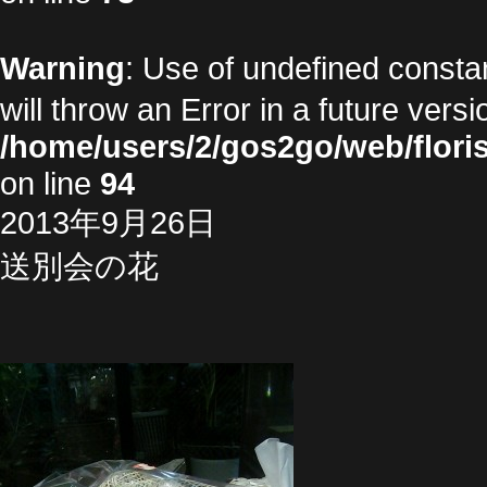
Warning
: Use of undefined cons
will throw an Error in a future vers
/home/users/2/gos2go/web/floris
on line
94
2013年9月26日
送別会の花