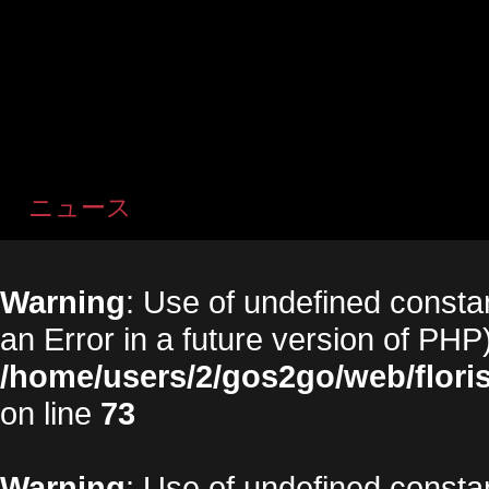
ニュース
Warning
: Use of undefined constan
an Error in a future version of PHP)
/home/users/2/gos2go/web/floris
on line
73
Warning
: Use of undefined constan