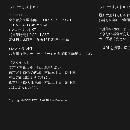
フローリストKT
フローリストKT
〒113-0033
最新のお知らせをお
東京都文京区本郷2-19-8イソク二ビル1F
お越しの際にご利用
TEL＆FAX 03-3815-9240
※携帯の機種によっ
●フローリストKT
できない場合があり
【営業時間】9:30～LAST
めご了承ください。
定休日／木曜日、年末12月31日～年始。
URLを携帯に送
●レストランKT
お食事（ランチ・ディナー）の営業時間詳細はこちら
【アクセス】
文京区本郷大横丁商店街通り沿い
東京メトロ/丸の内線「本郷三丁目」駅下車
春日方面出口より徒歩2分。
都営地下鉄/大江戸線「本郷三丁目」駅下車
3出口より徒歩4分。
Copyright© FORLIST KT.All Rights Reserved.