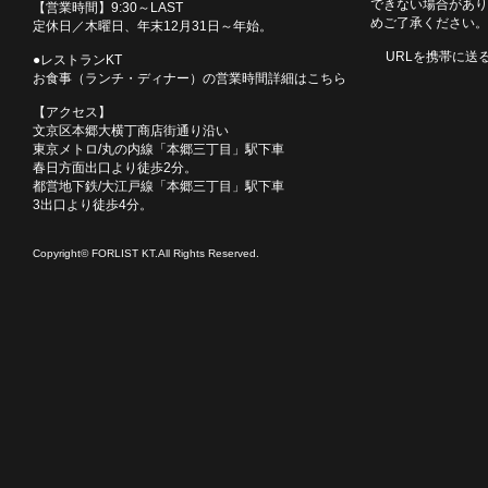
できない場合があり
【営業時間】9:30～LAST
めご了承ください。
定休日／木曜日、年末12月31日～年始。
URLを携帯に送
●レストランKT
お食事（ランチ・ディナー）の営業時間詳細はこちら
【アクセス】
文京区本郷大横丁商店街通り沿い
東京メトロ/丸の内線「本郷三丁目」駅下車
春日方面出口より徒歩2分。
都営地下鉄/大江戸線「本郷三丁目」駅下車
3出口より徒歩4分。
Copyright© FORLIST KT.All Rights Reserved.