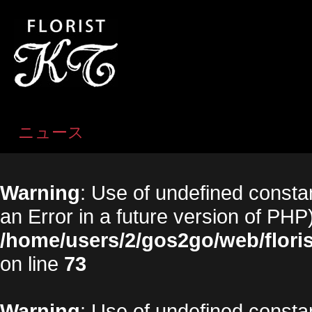
ニュース
Warning
: Use of undefined constan
an Error in a future version of PHP)
/home/users/2/gos2go/web/floris
on line
73
Warning
: Use of undefined constan