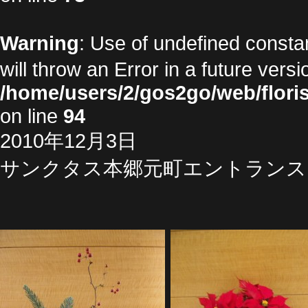
Warning
: Use of undefined cons
will throw an Error in a future vers
/home/users/2/gos2go/web/floris
on line
94
2010年12月3日
サンクタス本郷元町エントランス