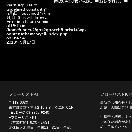
御祝いの可愛い花束。〓おしゃれに。〓
Warning
: Use of
undefined constant Y年
n月j日 - assumed 'Y年n
月j日' (this will throw an
Error in a future version
of PHP) in
/home/users/2/gos2go/web/floristkt/wp-
content/themes/yell/index.php
on line
94
2013年9月17日
フローリストKT
フローリストKT
〒113-0033
最新のお知らせをお
東京都文京区本郷2-19-8イソク二ビル1F
お越しの際にご利用
TEL＆FAX 03-3815-9240
※携帯の機種によっ
●フローリストKT
できない場合があり
【営業時間】9:30～LAST
めご了承ください。
定休日／木曜日、年末12月31日～年始。