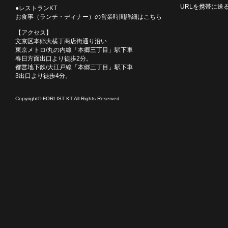
URLを携帯に送
●レストランKT
お食事（ランチ・ディナー）の営業時間詳細はこちら
【アクセス】
文京区本郷大横丁商店街通り沿い
東京メトロ/丸の内線「本郷三丁目」駅下車
春日方面出口より徒歩2分。
都営地下鉄/大江戸線「本郷三丁目」駅下車
3出口より徒歩4分。
Copyright© FORLIST KT.All Rights Reserved.