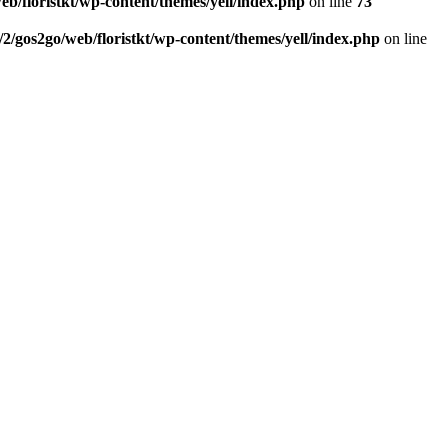
eb/floristkt/wp-content/themes/yell/index.php
on line
73
/2/gos2go/web/floristkt/wp-content/themes/yell/index.php
on line