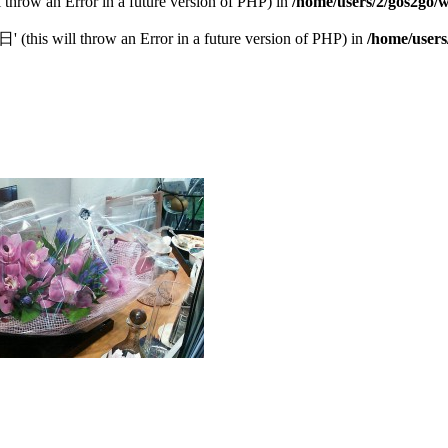
l throw an Error in a future version of PHP) in
/home/users/2/gos2go/w
this will throw an Error in a future version of PHP) in
/home/users