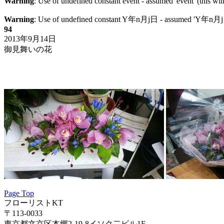
Warning
: Use of undefined constant event - assumed 'event' (this wil
Warning
: Use of undefined constant Y年n月j日 - assumed 'Y年n月j日' (
94
2013年9月14日
御見舞いの花
Page Top
フローリストKT
〒113-0033
東京都文京区本郷2-19-8イソク二ビル1F