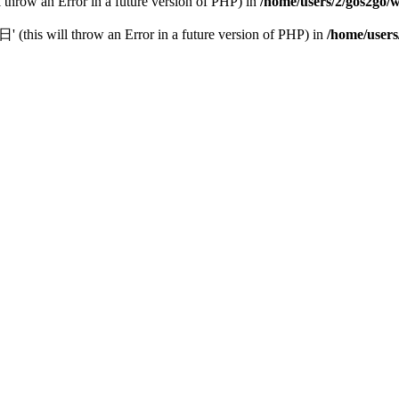
l throw an Error in a future version of PHP) in
/home/users/2/gos2go/w
this will throw an Error in a future version of PHP) in
/home/users