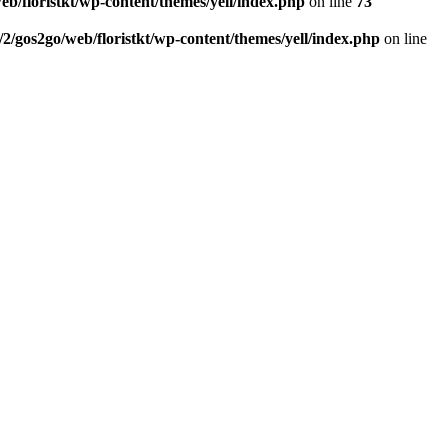
eb/floristkt/wp-content/themes/yell/index.php
on line
73
/2/gos2go/web/floristkt/wp-content/themes/yell/index.php
on line