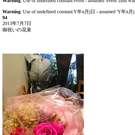
Warning
: Use of undefined constant event - assumed 'event' (this wil
Warning
: Use of undefined constant Y年n月j日 - assumed 'Y年n月j日' (
94
2013年7月7日
御祝いの花束