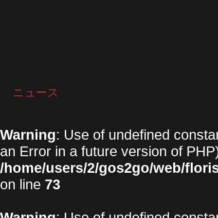
ニュース
Warning
: Use of undefined constan
an Error in a future version of PHP)
/home/users/2/gos2go/web/floris
on line
73
Warning
: Use of undefined constan