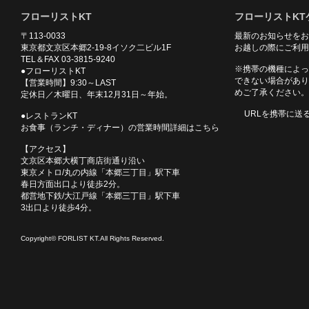
フローリストKT
フローリストKT
〒113-0033
最新のお知らせをお
東京都文京区本郷2-19-8イソク二ビル1F
お越しの際にご利用
TEL＆FAX 03-3815-9240
※携帯の機種によっ
●フローリストKT
できない場合があり
【営業時間】9:30～LAST
めご了承ください。
定休日／木曜日、年末12月31日～年始。
URLを携帯に送
●レストランKT
お食事（ランチ・ディナー）の営業時間詳細はこちら
【アクセス】
文京区本郷大横丁商店街通り沿い
東京メトロ/丸の内線「本郷三丁目」駅下車
春日方面出口より徒歩2分。
都営地下鉄/大江戸線「本郷三丁目」駅下車
3出口より徒歩4分。
Copyright© FORLIST KT.All Rights Reserved.