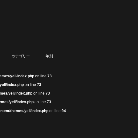
カテゴリー
年別
emes/yell/index.php
on line
73
yell/index.php
on line
73
mes/yell/index.php
on line
73
emes/yell/index.php
on line
73
ntent/themes/yell/index.php
on line
94