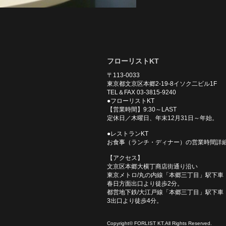
フローリストKT
〒113-0033
東京都文京区本郷2-19-8イソク二ビル1F
TEL＆FAX 03-3815-9240
●フローリストKT
【営業時間】9:30～LAST
定休日／木曜日、年末12月31日～年始。
●レストランKT
お食事（ランチ・ディナー）の営業時間詳
【アクセス】
文京区本郷大横丁商店街通り沿い
東京メトロ/丸の内線「本郷三丁目」駅下車
春日方面出口より徒歩2分。
都営地下鉄/大江戸線「本郷三丁目」駅下車
3出口より徒歩4分。
Copyright© FORLIST KT.All Rights Reserved.