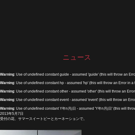
ニュース
Warning
: Use of undefined constant guide - assumed 'guide' (this will throw an Erro
Warning
: Use of undefined constant hp - assumed 'hp' (this will throw an Error in a
Warning
: Use of undefined constant other - assumed 'other' (this will throw an Error
Warning
: Use of undefined constant event - assumed 'event' (this will throw an Erro
Warning
: Use of undefined constant Y年n月j日 - assumed 'Y年n月j日' (this will throw 
2013年5月7日
受付の花、サマースイートピーとカーネーションで。