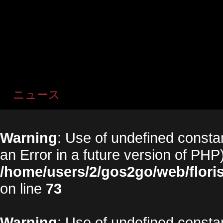
ニュース
Warning
: Use of undefined constan
an Error in a future version of PHP)
/home/users/2/gos2go/web/floris
on line
73
Warning
: Use of undefined constan