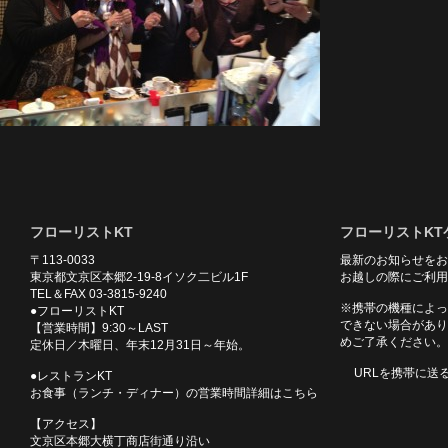
フローリストKT
フローリストKT
〒113-0033
最新のお知らせをお
東京都文京区本郷2-19-8イソク二ビル1F
お越しの際にご利用
TEL＆FAX 03-3815-9240
※携帯の機種によっ
●フローリストKT
できない場合があり
【営業時間】9:30～LAST
めご了承ください。
定休日／木曜日、年末12月31日～年始。
URLを携帯に送
●レストランKT
お食事（ランチ・ディナー）の営業時間詳細はこちら
【アクセス】
文京区本郷大横丁商店街通り沿い