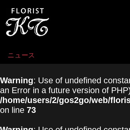
ニュース
Warning
: Use of undefined constan
an Error in a future version of PHP)
/home/users/2/gos2go/web/floris
on line
73
Warning
: Use of undefined constan