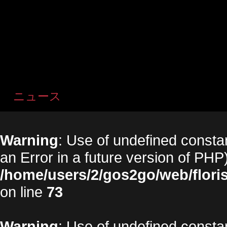
ニュース
Warning
: Use of undefined constan
an Error in a future version of PHP)
/home/users/2/gos2go/web/floris
on line
73
Warning
: Use of undefined constan