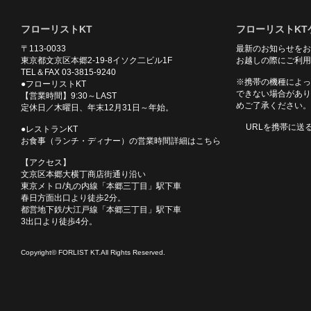
フローリストKT
フローリストKT
〒113-0033
最新のお知らせをお
東京都文京区本郷2-19-8イソク二ビル1F
お越しの際にご利用
TEL＆FAX 03-3815-9240
※携帯の機種によっ
●フローリストKT
できない場合があり
【営業時間】9:30～LAST
めご了承ください。
定休日／木曜日、年末12月31日～年始。
URLを携帯に送
●レストランKT
お食事（ランチ・ディナー）の営業時間詳細はこちら
【アクセス】
文京区本郷大横丁商店街通り沿い
東京メトロ/丸の内線「本郷三丁目」駅下車
春日方面出口より徒歩2分。
都営地下鉄/大江戸線「本郷三丁目」駅下車
3出口より徒歩4分。
Copyright© FORLIST KT.All Rights Reserved.