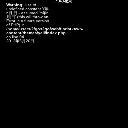
二つの花束
Warning
: Use of
undefined constant Y年
n月j日 - assumed 'Y年n
月j日' (this will throw an
Error in a future version
of PHP) in
/home/users/2/gos2go/web/floristkt/wp-
content/themes/yell/index.php
on line
94
2012年6月20日