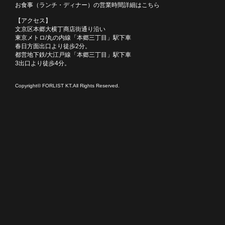
お食事（ランチ・ディナー）の営業時間詳細はこちら
【アクセス】
文京区本郷大横丁商店街通り沿い
東京メトロ/丸の内線「本郷三丁目」駅下車
春日方面出口より徒歩2分。
都営地下鉄/大江戸線「本郷三丁目」駅下車
3出口より徒歩4分。
Copyright© FORLIST KT.All Rights Reserved.