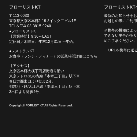
フローリストKT
フローリストKT
〒113-0033
最新のお知らせをお
東京都文京区本郷2-19-8イソク二ビル1F
お越しの際にご利用
TEL＆FAX 03-3815-9240
※携帯の機種によっ
●フローリストKT
できない場合があり
【営業時間】9:30～LAST
めご了承ください。
定休日／木曜日、年末12月31日～年始。
URLを携帯に送
●レストランKT
お食事（ランチ・ディナー）の営業時間詳細はこちら
【アクセス】
文京区本郷大横丁商店街通り沿い
東京メトロ/丸の内線「本郷三丁目」駅下車
春日方面出口より徒歩2分。
都営地下鉄/大江戸線「本郷三丁目」駅下車
3出口より徒歩4分。
Copyright© FORLIST KT.All Rights Reserved.