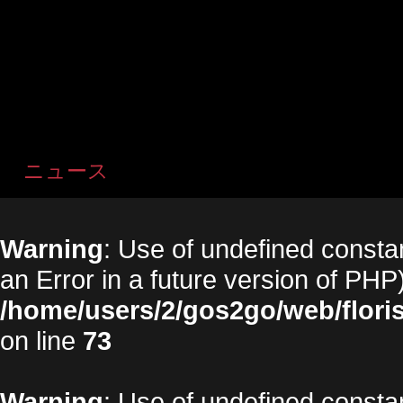
ニュース
Warning
: Use of undefined constan
an Error in a future version of PHP)
/home/users/2/gos2go/web/floris
on line
73
Warning
: Use of undefined constan