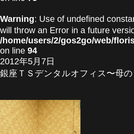
Warning
: Use of undefined cons
will throw an Error in a future vers
/home/users/2/gos2go/web/floris
on line
94
2012年5月7日
銀座ＴＳデンタルオフィス〜母の