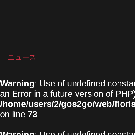
ニュース
Warning
: Use of undefined constan
an Error in a future version of PHP)
/home/users/2/gos2go/web/floris
on line
73
Warning
: Use of undefined constan