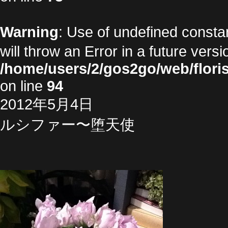
Warning
: Use of undefined cons
will throw an Error in a future vers
/home/users/2/gos2go/web/floris
on line
94
2012年5月4日
ルシファー〜堕天使