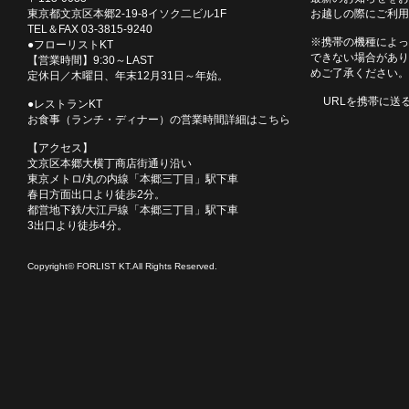
東京都文京区本郷2-19-8イソク二ビル1F
お越しの際にご利用
TEL＆FAX 03-3815-9240
※携帯の機種によっ
●フローリストKT
できない場合があり
【営業時間】9:30～LAST
めご了承ください。
定休日／木曜日、年末12月31日～年始。
URLを携帯に送
●レストランKT
お食事（ランチ・ディナー）の営業時間詳細はこちら
【アクセス】
文京区本郷大横丁商店街通り沿い
東京メトロ/丸の内線「本郷三丁目」駅下車
春日方面出口より徒歩2分。
都営地下鉄/大江戸線「本郷三丁目」駅下車
3出口より徒歩4分。
Copyright© FORLIST KT.All Rights Reserved.