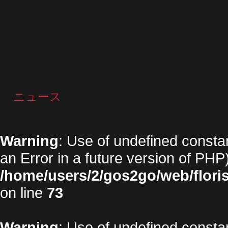
ニュース
Warning
: Use of undefined constan
an Error in a future version of PHP)
/home/users/2/gos2go/web/floris
on line
73
Warning
: Use of undefined constan