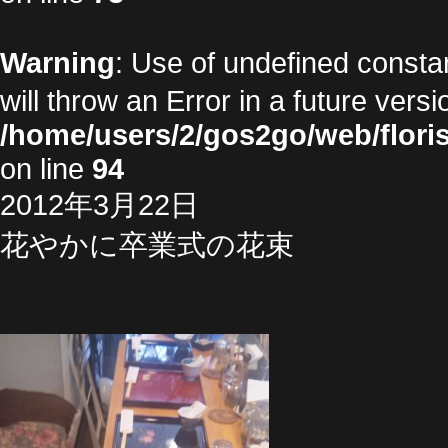
Warning
: Use of undefined cons
will throw an Error in a future vers
/home/users/2/gos2go/web/floris
on line
94
2012年3月22日
花やかに卒業式の花束