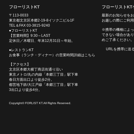
フローリストKT
フローリストKT
〒113-0033
最新のお知らせをお
東京都文京区本郷2-19-8イソク二ビル1F
お越しの際にご利用
TEL＆FAX 03-3815-9240
※携帯の機種によっ
●フローリストKT
できない場合があり
【営業時間】9:30～LAST
めご了承ください。
定休日／木曜日、年末12月31日～年始。
URLを携帯に送
●レストランKT
お食事（ランチ・ディナー）の営業時間詳細はこちら
【アクセス】
文京区本郷大横丁商店街通り沿い
東京メトロ/丸の内線「本郷三丁目」駅下車
春日方面出口より徒歩2分。
都営地下鉄/大江戸線「本郷三丁目」駅下車
3出口より徒歩4分。
Copyright© FORLIST KT.All Rights Reserved.