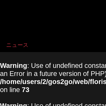
ニュース
Warning
: Use of undefined constan
an Error in a future version of PHP)
/home/users/2/gos2go/web/floris
on line
73
Warning
: Use of undefined constan