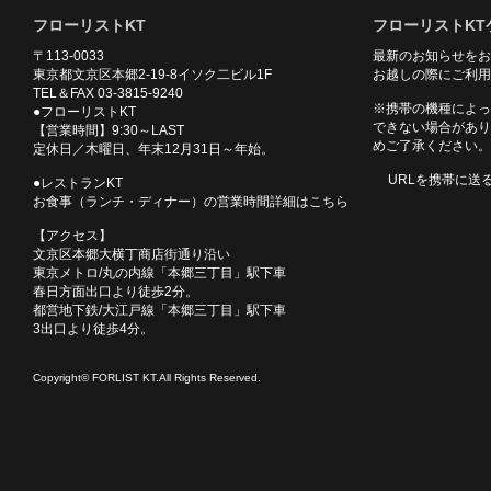
フローリストKT
フローリストKT
〒113-0033
最新のお知らせをお
東京都文京区本郷2-19-8イソク二ビル1F
お越しの際にご利用
TEL＆FAX 03-3815-9240
※携帯の機種によっ
●フローリストKT
できない場合があり
【営業時間】9:30～LAST
めご了承ください。
定休日／木曜日、年末12月31日～年始。
URLを携帯に送
●レストランKT
お食事（ランチ・ディナー）の営業時間詳細はこちら
【アクセス】
文京区本郷大横丁商店街通り沿い
東京メトロ/丸の内線「本郷三丁目」駅下車
春日方面出口より徒歩2分。
都営地下鉄/大江戸線「本郷三丁目」駅下車
3出口より徒歩4分。
Copyright© FORLIST KT.All Rights Reserved.