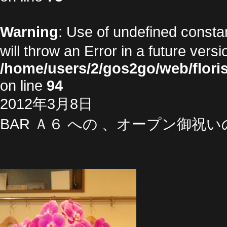
Warning
: Use of undefined cons
will throw an Error in a future vers
/home/users/2/gos2go/web/floris
on line
94
2012年3月8日
BAR Ａ６ への 、オープン御祝