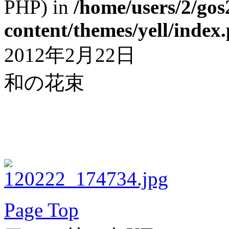
PHP) in
/home/users/2/gos
content/themes/yell/index
2012年2月22日
和の花束
Page Top