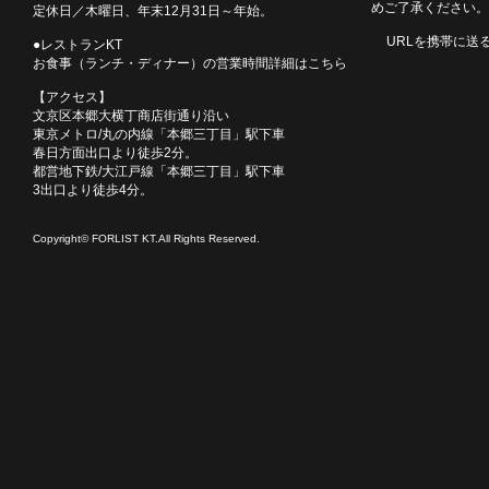
めご了承ください。
定休日／木曜日、年末12月31日～年始。
URLを携帯に送
●レストランKT
お食事（ランチ・ディナー）の営業時間詳細はこちら
【アクセス】
文京区本郷大横丁商店街通り沿い
東京メトロ/丸の内線「本郷三丁目」駅下車
春日方面出口より徒歩2分。
都営地下鉄/大江戸線「本郷三丁目」駅下車
3出口より徒歩4分。
Copyright© FORLIST KT.All Rights Reserved.