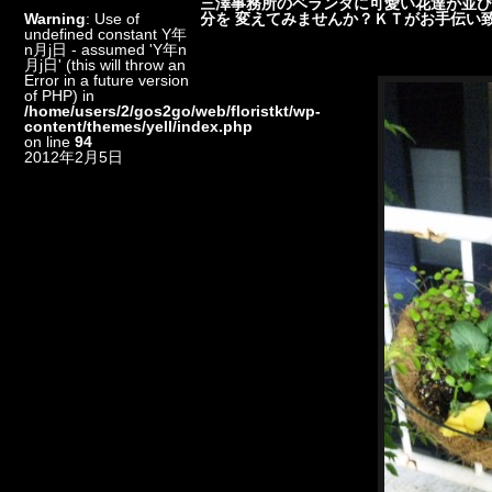
三澤事務所のベランダに可愛い花達が並び
Warning
: Use of
分を 変えてみませんか？ＫＴがお手伝い
undefined constant Y年
n月j日 - assumed 'Y年n
月j日' (this will throw an
Error in a future version
of PHP) in
/home/users/2/gos2go/web/floristkt/wp-
content/themes/yell/index.php
on line
94
2012年2月5日