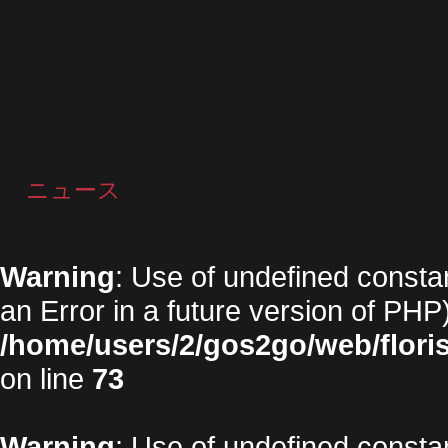
ニュース
Warning
: Use of undefined constan
an Error in a future version of PHP)
/home/users/2/gos2go/web/floris
on line
73
Warning
: Use of undefined constan