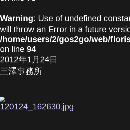
Warning
: Use of undefined cons
will throw an Error in a future vers
/home/users/2/gos2go/web/floris
on line
94
2012年1月24日
三澤事務所