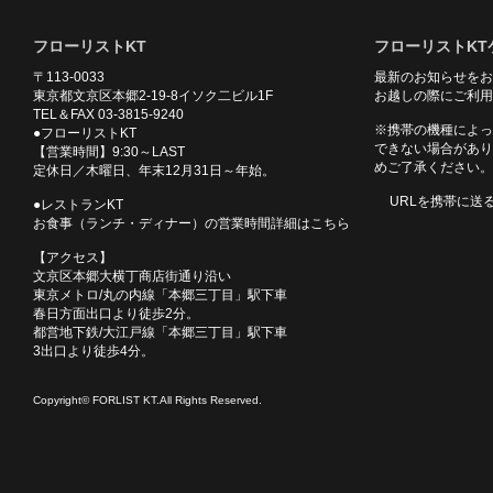
フローリストKT
フローリストKT
〒113-0033
最新のお知らせをお
東京都文京区本郷2-19-8イソク二ビル1F
お越しの際にご利用
TEL＆FAX 03-3815-9240
※携帯の機種によっ
●フローリストKT
できない場合があり
【営業時間】9:30～LAST
めご了承ください。
定休日／木曜日、年末12月31日～年始。
URLを携帯に送
●レストランKT
お食事（ランチ・ディナー）の営業時間詳細はこちら
【アクセス】
文京区本郷大横丁商店街通り沿い
東京メトロ/丸の内線「本郷三丁目」駅下車
春日方面出口より徒歩2分。
都営地下鉄/大江戸線「本郷三丁目」駅下車
3出口より徒歩4分。
Copyright© FORLIST KT.All Rights Reserved.