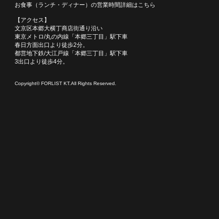
お食事（ランチ・ディナー）の営業時間詳細はこちら
【アクセス】
文京区本郷大横丁商店街通り沿い
東京メトロ/丸の内線「本郷三丁目」駅下車
春日方面出口より徒歩2分。
都営地下鉄/大江戸線「本郷三丁目」駅下車
3出口より徒歩4分。
Copyright© FORLIST KT.All Rights Reserved.