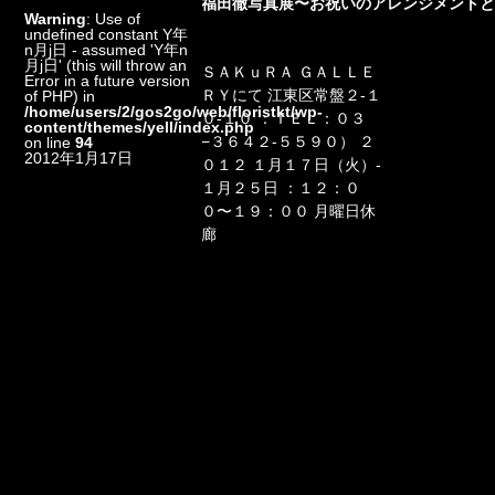
福田徹写真展〜お祝いのアレンジメント
Warning
: Use of
undefined constant Y年
n月j日 - assumed 'Y年n
月j日' (this will throw an
ＳＡＫｕＲＡ ＧＡＬＬＥ
Error in a future version
ＲＹにて
江東区常盤２-１
of PHP) in
/home/users/2/gos2go/web/floristkt/wp-
０-１０
：ＴＥＬ：０３
content/themes/yell/index.php
−３６４２-５５９０）
２
on line
94
2012年1月17日
０１２ １月１７日（火）-
１月２５日
：１２：０
０〜１９：００ 月曜日休
廊