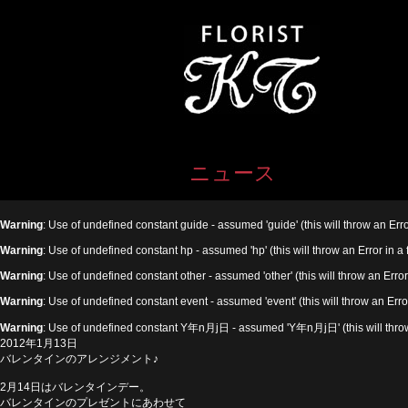
ニュース
Warning
: Use of undefined constant guide - assumed 'guide' (this will throw an Erro
Warning
: Use of undefined constant hp - assumed 'hp' (this will throw an Error in a
Warning
: Use of undefined constant other - assumed 'other' (this will throw an Error
Warning
: Use of undefined constant event - assumed 'event' (this will throw an Erro
Warning
: Use of undefined constant Y年n月j日 - assumed 'Y年n月j日' (this will throw 
2012年1月13日
バレンタインのアレンジメント♪
2月14日はバレンタインデー。
バレンタインのプレゼントにあわせて