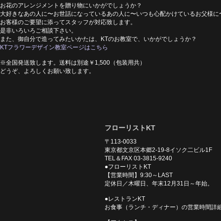
お花のアレンジメントを贈り物にいかがでしょうか？
大好きなあの人に〜お世話になっているあの人に〜いつも心配かけているお父様に
お客様のご要望に添ってスタッフが対応致します。
是非いろいろご相談下さい。
また、御自分で造ってみたいかたは、KTのお教室で、いかがでしょうか？
KTフラワーデザイン教室ページはこちら
※全国発送致します。送料は別途￥1,500（包装用共）
どうぞ、よろしくお願い致します。
フローリストKT
〒113-0033
東京都文京区本郷2-19-8イソク二ビル1F
TEL＆FAX 03-3815-9240
●フローリストKT
【営業時間】9:30～LAST
定休日／木曜日、年末12月31日～年始。
●レストランKT
お食事（ランチ・ディナー）の営業時間詳