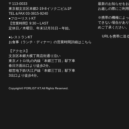
〒113-0033
最新のお知らせをお
東京都文京区本郷2-19-8イソク二ビル1F
お越しの際にご利用
TEL＆FAX 03-3815-9240
※携帯の機種によっ
●フローリストKT
できない場合があり
【営業時間】9:30～LAST
めご了承ください。
定休日／木曜日、年末12月31日～年始。
URLを携帯に送
●レストランKT
お食事（ランチ・ディナー）の営業時間詳細はこちら
【アクセス】
文京区本郷大横丁商店街通り沿い
東京メトロ/丸の内線「本郷三丁目」駅下車
春日方面出口より徒歩2分。
都営地下鉄/大江戸線「本郷三丁目」駅下車
3出口より徒歩4分。
Copyright© FORLIST KT.All Rights Reserved.