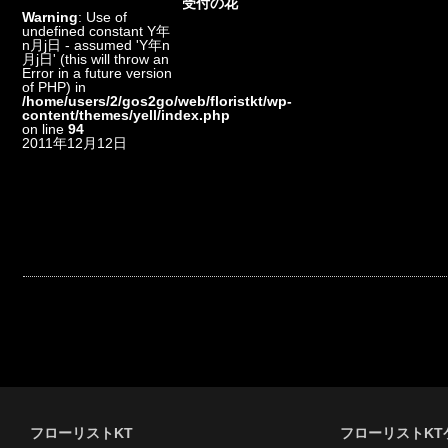
受付の花
Warning
: Use of
undefined constant Y年
n月j日 - assumed 'Y年n
月j日' (this will throw an
Error in a future version
of PHP) in
/home/users/2/gos2go/web/floristkt/wp-
content/themes/yell/index.php
on line
94
2011年12月12日
フローリストKT
フローリストKT