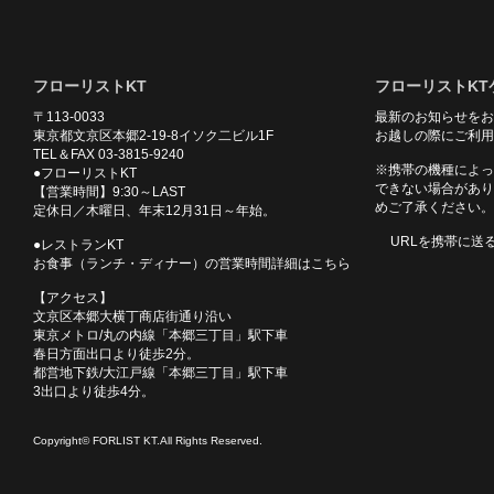
フローリストKT
フローリストKT
〒113-0033
最新のお知らせをお
東京都文京区本郷2-19-8イソク二ビル1F
お越しの際にご利用
TEL＆FAX 03-3815-9240
※携帯の機種によっ
●フローリストKT
できない場合があり
【営業時間】9:30～LAST
めご了承ください。
定休日／木曜日、年末12月31日～年始。
URLを携帯に送
●レストランKT
お食事（ランチ・ディナー）の営業時間詳細はこちら
【アクセス】
文京区本郷大横丁商店街通り沿い
東京メトロ/丸の内線「本郷三丁目」駅下車
春日方面出口より徒歩2分。
都営地下鉄/大江戸線「本郷三丁目」駅下車
3出口より徒歩4分。
Copyright© FORLIST KT.All Rights Reserved.