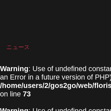
ニュース
Warning
: Use of undefined constan
an Error in a future version of PHP)
/home/users/2/gos2go/web/floris
on line
73
Warning
: Use of undefined constan