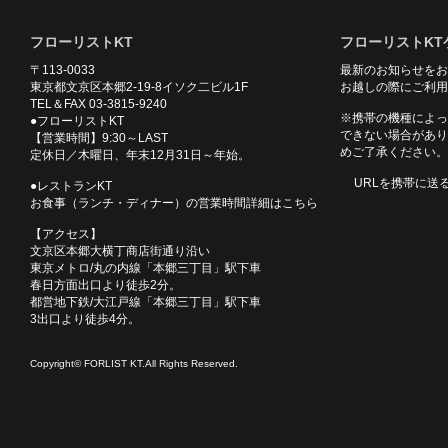
フローリストKT
フローリストKT
〒113-0033
最新のお知らせをお
東京都文京区本郷2-19-8イソク二ビル1F
お越しの際にご利用
TEL＆FAX 03-3815-9240
※携帯の機種によっ
●フローリストKT
できない場合があり
【営業時間】9:30～LAST
めご了承ください。
定休日／木曜日、年末12月31日～年始。
URLを携帯に送
●レストランKT
お食事（ランチ・ディナー）の営業時間詳細はこちら
【アクセス】
文京区本郷大横丁商店街通り沿い
東京メトロ/丸の内線「本郷三丁目」駅下車
春日方面出口より徒歩2分。
都営地下鉄/大江戸線「本郷三丁目」駅下車
3出口より徒歩4分。
Copyright© FORLIST KT.All Rights Reserved.