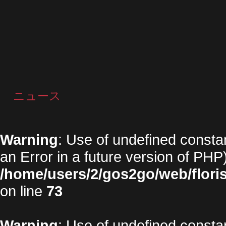
ニュース
Warning
: Use of undefined constan
an Error in a future version of PHP)
/home/users/2/gos2go/web/floris
on line
73
Warning
: Use of undefined constan