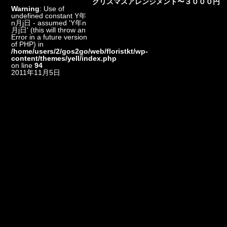
クリスマスアレンジメント〜３０００円
Warning
: Use of
undefined constant Y年
n月j日 - assumed 'Y年n
月j日' (this will throw an
Error in a future version
of PHP) in
/home/users/2/gos2go/web/floristkt/wp-
content/themes/yell/index.php
on line
94
2011年11月5日