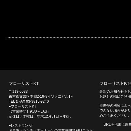
フローリストKT
フローリストKT
〒113-0033
最新のお知らせをお
東京都文京区本郷2-19-8イソク二ビル1F
お越しの際にご利用
TEL＆FAX 03-3815-9240
※携帯の機種によっ
●フローリストKT
できない場合があり
【営業時間】9:30～LAST
めご了承ください。
定休日／木曜日、年末12月31日～年始。
URLを携帯に送
●レストランKT
お食事（ランチ・ディナー）の営業時間詳細はこちら