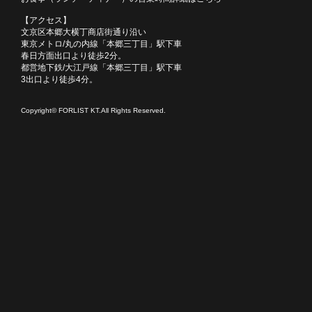
【アクセス】
文京区本郷大横丁商店街通り沿い
東京メトロ/丸の内線「本郷三丁目」駅下車
春日方面出口より徒歩2分。
都営地下鉄/大江戸線「本郷三丁目」駅下車
3出口より徒歩4分。
Copyright© FORLIST KT.All Rights Reserved.