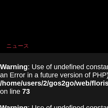
ニュース
Warning
: Use of undefined constan
an Error in a future version of PHP)
/home/users/2/gos2go/web/floris
on line
73
Warning
: Use of undefined constan