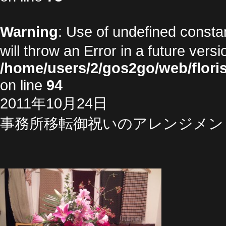
Warning
: Use of undefined cons
will throw an Error in a future vers
/home/users/2/gos2go/web/floris
on line
94
2011年10月24日
事務所移転御祝いのアレンジメン