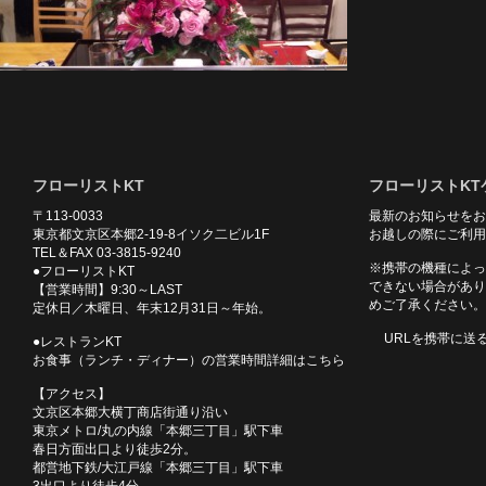
フローリストKT
フローリストKT
〒113-0033
最新のお知らせをお
東京都文京区本郷2-19-8イソク二ビル1F
お越しの際にご利用
TEL＆FAX 03-3815-9240
※携帯の機種によっ
●フローリストKT
できない場合があり
【営業時間】9:30～LAST
めご了承ください。
定休日／木曜日、年末12月31日～年始。
URLを携帯に送
●レストランKT
お食事（ランチ・ディナー）の営業時間詳細はこちら
【アクセス】
文京区本郷大横丁商店街通り沿い
東京メトロ/丸の内線「本郷三丁目」駅下車
春日方面出口より徒歩2分。
都営地下鉄/大江戸線「本郷三丁目」駅下車