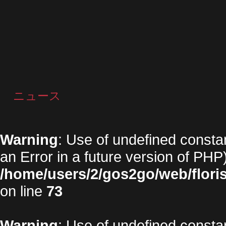
ニュース
Warning
: Use of undefined constan
an Error in a future version of PHP)
/home/users/2/gos2go/web/floris
on line
73
Warning
: Use of undefined constan