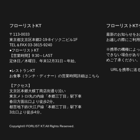
フローリストKT
フローリストKT
〒113-0033
最新のお知らせをお
東京都文京区本郷2-19-8イソク二ビル1F
お越しの際にご利用
TEL＆FAX 03-3815-9240
※携帯の機種によっ
●フローリストKT
できない場合があり
【営業時間】9:30～LAST
めご了承ください。
定休日／木曜日、年末12月31日～年始。
URLを携帯に送
●レストランKT
お食事（ランチ・ディナー）の営業時間詳細はこちら
【アクセス】
文京区本郷大横丁商店街通り沿い
東京メトロ/丸の内線「本郷三丁目」駅下車
春日方面出口より徒歩2分。
都営地下鉄/大江戸線「本郷三丁目」駅下車
3出口より徒歩4分。
Copyright© FORLIST KT.All Rights Reserved.