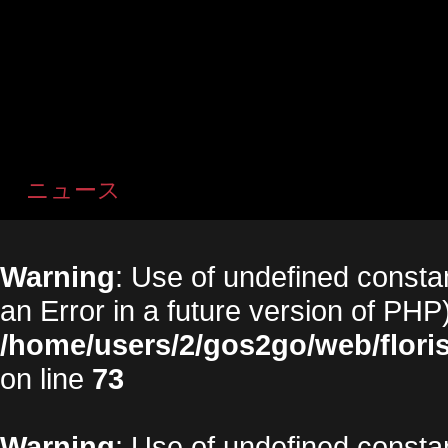
ニュース
Warning
: Use of undefined constan
an Error in a future version of PHP)
/home/users/2/gos2go/web/floris
on line
73
Warning
: Use of undefined constan