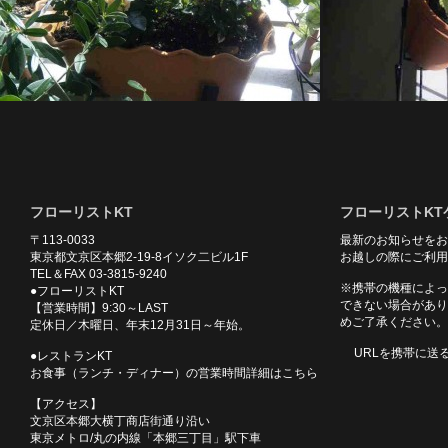
フローリストKT
フローリストKT
〒113-0033
最新のお知らせをお
東京都文京区本郷2-19-8イソク二ビル1F
お越しの際にご利用
TEL＆FAX 03-3815-9240
※携帯の機種によっ
●フローリストKT
できない場合があり
【営業時間】9:30～LAST
めご了承ください。
定休日／木曜日、年末12月31日～年始。
URLを携帯に送
●レストランKT
お食事（ランチ・ディナー）の営業時間詳細はこちら
【アクセス】
文京区本郷大横丁商店街通り沿い
東京メトロ/丸の内線「本郷三丁目」駅下車