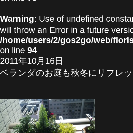
Warning
: Use of undefined cons
will throw an Error in a future vers
/home/users/2/gos2go/web/floris
on line
94
2011年10月16日
ベランダのお庭も秋冬にリフレッ