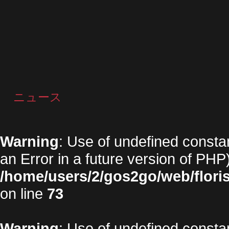
ニュース
Warning
: Use of undefined constan
an Error in a future version of PHP)
/home/users/2/gos2go/web/floris
on line
73
Warning
: Use of undefined constan