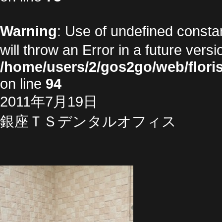
Warning
: Use of undefined cons
will throw an Error in a future vers
/home/users/2/gos2go/web/floris
on line
94
2011年7月19日
銀座ＴＳデンタルオフィス