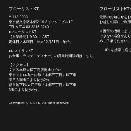
フローリストKT
フローリストKT
〒113-0033
最新のお知らせをお
東京都文京区本郷2-19-8イソク二ビル1F
お越しの際にご利用
TEL＆FAX 03-3815-9240
※携帯の機種によっ
●フローリストKT
できない場合があり
【営業時間】9:30～LAST
めご了承ください。
定休日／木曜日、年末12月31日～年始。
URLを携帯に送
●レストランKT
お食事（ランチ・ディナー）の営業時間詳細はこちら
【アクセス】
文京区本郷大横丁商店街通り沿い
東京メトロ/丸の内線「本郷三丁目」駅下車
春日方面出口より徒歩2分。
都営地下鉄/大江戸線「本郷三丁目」駅下車
3出口より徒歩4分。
Copyright© FORLIST KT.All Rights Reserved.