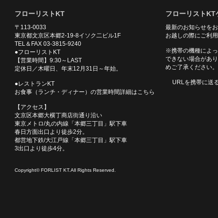
フローリストKT
フローリストKT
〒113-0033
最新のお知らせをお
東京都文京区本郷2-19-8イソク二ビル1F
お越しの際にご利用
TEL＆FAX 03-3815-9240
※携帯の機種によっ
●フローリストKT
できない場合があり
【営業時間】9:30～LAST
めご了承ください。
定休日／木曜日、年末12月31日～年始。
URLを携帯に送
●レストランKT
お食事（ランチ・ディナー）の営業時間詳細はこちら
【アクセス】
文京区本郷大横丁商店街通り沿い
東京メトロ/丸の内線「本郷三丁目」駅下車
春日方面出口より徒歩2分。
都営地下鉄/大江戸線「本郷三丁目」駅下車
3出口より徒歩4分。
Copyright© FORLIST KT.All Rights Reserved.