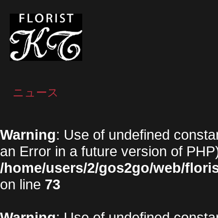
ニュース
Warning
: Use of undefined constan
an Error in a future version of PHP)
/home/users/2/gos2go/web/floris
on line
73
Warning
: Use of undefined constan