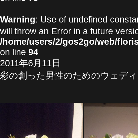
Warning
: Use of undefined cons
will throw an Error in a future vers
/home/users/2/gos2go/web/floris
on line
94
2011年6月11日
彩の創った男性のためのウェディ