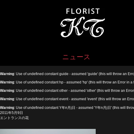
ニュース
Warning
: Use of undefined constant guide - assumed 'guide' (this will throw an Erro
Warning
: Use of undefined constant hp - assumed 'hp' (this will throw an Error in a
Warning
: Use of undefined constant other - assumed 'other' (this will throw an Error
Warning
: Use of undefined constant event - assumed 'event' (this will throw an Erro
Warning
: Use of undefined constant Y年n月j日 - assumed 'Y年n月j日' (this will throw 
2011年5月9日
エントランスの花