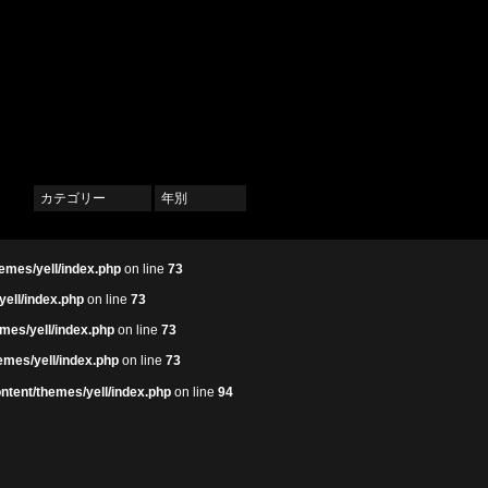
カテゴリー
年別
emes/yell/index.php
on line
73
yell/index.php
on line
73
mes/yell/index.php
on line
73
emes/yell/index.php
on line
73
ntent/themes/yell/index.php
on line
94