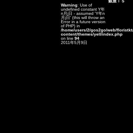
銀座ＴＳ
Warning
: Use of
undefined constant Y年
n月j日 - assumed 'Y年n
月j日' (this will throw an
Error in a future version
of PHP) in
/home/users/2/gos2go/web/floristkt
content/themes/yell/index.php
on line
94
2011年5月9日