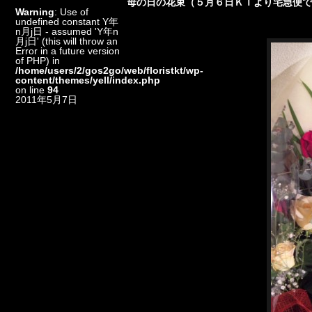
母の日の花束（５月６日ＫＴより宅急便
Warning
: Use of
undefined constant Y年
n月j日 - assumed 'Y年n
月j日' (this will throw an
Error in a future version
of PHP) in
/home/users/2/gos2go/web/floristkt/wp-
content/themes/yell/index.php
on line
94
2011年5月7日