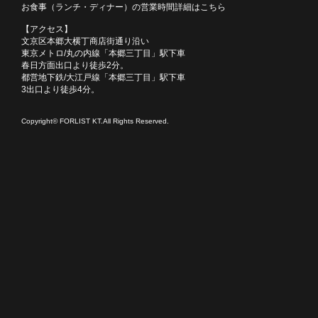
お食事（ランチ・ディナー）の営業時間詳細はこちら
【アクセス】
文京区本郷大横丁商店街通り沿い
東京メトロ/丸の内線「本郷三丁目」駅下車
春日方面出口より徒歩2分。
都営地下鉄/大江戸線「本郷三丁目」駅下車
3出口より徒歩4分。
Copyright© FORLIST KT.All Rights Reserved.