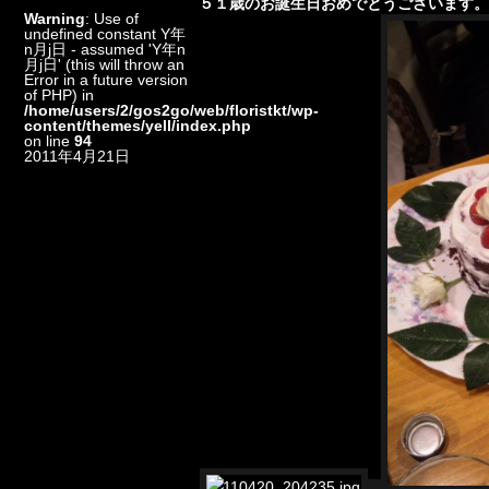
５１歳のお誕生日おめでとうございます
Warning
: Use of
undefined constant Y年
n月j日 - assumed 'Y年n
月j日' (this will throw an
Error in a future version
of PHP) in
/home/users/2/gos2go/web/floristkt/wp-
content/themes/yell/index.php
on line
94
2011年4月21日