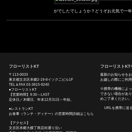
がでしたでしょうか？どうぞお元気で一
フローリストKT
フローリストKT
〒113-0033
最新のお知らせをお
東京都文京区本郷2-19-8イソク二ビル1F
お越しの際にご利用
TEL＆FAX 03-3815-9240
※携帯の機種によっ
●フローリストKT
できない場合があり
【営業時間】9:30～LAST
めご了承ください。
定休日／木曜日、年末12月31日～年始。
URLを携帯に送
●レストランKT
お食事（ランチ・ディナー）の営業時間詳細はこちら
【アクセス】
文京区本郷大横丁商店街通り沿い