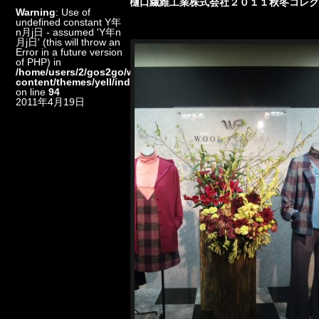
樋口繊維工業株式会社２０１１秋冬コレ
Warning
: Use of
undefined constant Y年
n月j日 - assumed 'Y年n
月j日' (this will throw an
Error in a future version
of PHP) in
/home/users/2/gos2go/web/floristkt/wp-
content/themes/yell/index.php
on line
94
2011年4月19日