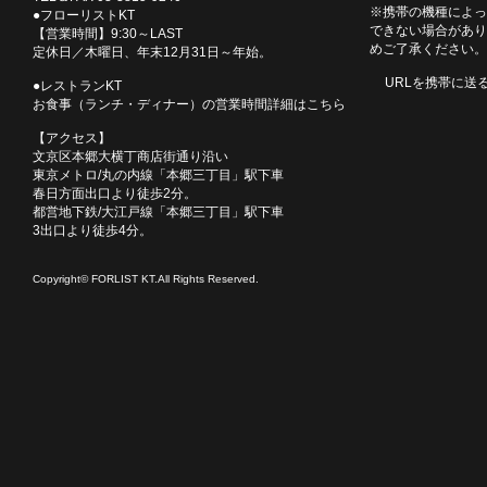
※携帯の機種によっ
●フローリストKT
できない場合があり
【営業時間】9:30～LAST
めご了承ください。
定休日／木曜日、年末12月31日～年始。
URLを携帯に送
●レストランKT
お食事（ランチ・ディナー）の営業時間詳細はこちら
【アクセス】
文京区本郷大横丁商店街通り沿い
東京メトロ/丸の内線「本郷三丁目」駅下車
春日方面出口より徒歩2分。
都営地下鉄/大江戸線「本郷三丁目」駅下車
3出口より徒歩4分。
Copyright© FORLIST KT.All Rights Reserved.