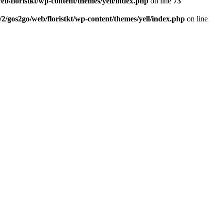
eb/floristkt/wp-content/themes/yell/index.php
on line
73
/2/gos2go/web/floristkt/wp-content/themes/yell/index.php
on line