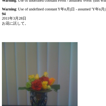
Warning
: Use of undefined constant event - assumed 'event' (this wil
Warning
: Use of undefined constant Y年n月j日 - assumed 'Y年n月j日' (
94
2011年3月28日
お花に託して。