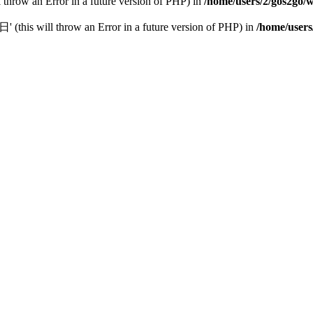
l throw an Error in a future version of PHP) in
/home/users/2/gos2go/w
this will throw an Error in a future version of PHP) in
/home/users