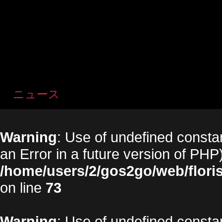
ニュース
Warning
: Use of undefined constan
an Error in a future version of PHP)
/home/users/2/gos2go/web/floris
on line
73
Warning
: Use of undefined constan