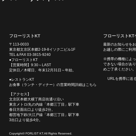
フローリストKT
フローリストKT
〒113-0033
最新のお知らせをお
東京都文京区本郷2-19-8イソク二ビル1F
お越しの際にご利用
TEL＆FAX 03-3815-9240
※携帯の機種によっ
●フローリストKT
できない場合があり
【営業時間】9:30～LAST
めご了承ください。
定休日／木曜日、年末12月31日～年始。
URLを携帯に送
●レストランKT
お食事（ランチ・ディナー）の営業時間詳細はこちら
【アクセス】
文京区本郷大横丁商店街通り沿い
東京メトロ/丸の内線「本郷三丁目」駅下車
春日方面出口より徒歩2分。
都営地下鉄/大江戸線「本郷三丁目」駅下車
3出口より徒歩4分。
Copyright© FORLIST KT.All Rights Reserved.