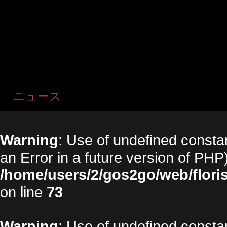
ニュース
Warning
: Use of undefined constan
an Error in a future version of PHP)
/home/users/2/gos2go/web/floris
on line
73
Warning
: Use of undefined constan