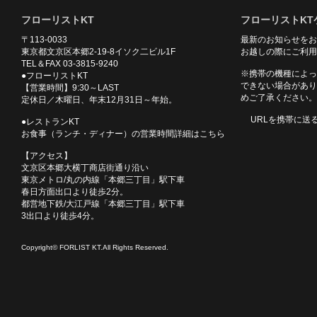
フローリストKT
フローリストKT
〒113-0033
最新のお知らせをお
東京都文京区本郷2-19-8イソク二ビル1F
お越しの際にご利用
TEL＆FAX 03-3815-9240
※携帯の機種によっ
●フローリストKT
できない場合があり
【営業時間】9:30～LAST
めご了承ください。
定休日／木曜日、年末12月31日～年始。
URLを携帯に送
●レストランKT
お食事（ランチ・ディナー）の営業時間詳細はこちら
【アクセス】
文京区本郷大横丁商店街通り沿い
東京メトロ/丸の内線「本郷三丁目」駅下車
春日方面出口より徒歩2分。
都営地下鉄/大江戸線「本郷三丁目」駅下車
3出口より徒歩4分。
Copyright© FORLIST KT.All Rights Reserved.