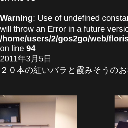
Warning
: Use of undefined cons
will throw an Error in a future vers
/home/users/2/gos2go/web/floris
on line
94
2011年3月5日
２０本の紅いバラと霞みそうのお