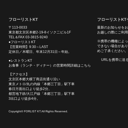
フローリストKT
フローリストKT
〒113-0033
最新のお知らせをお
東京都文京区本郷2-19-8イソク二ビル1F
お越しの際にご利用
TEL＆FAX 03-3815-9240
※携帯の機種によっ
●フローリストKT
できない場合があり
【営業時間】9:30～LAST
めご了承ください。
定休日／木曜日、年末12月31日～年始。
URLを携帯に送
●レストランKT
お食事（ランチ・ディナー）の営業時間詳細はこちら
【アクセス】
文京区本郷大横丁商店街通り沿い
東京メトロ/丸の内線「本郷三丁目」駅下車
春日方面出口より徒歩2分。
都営地下鉄/大江戸線「本郷三丁目」駅下車
3出口より徒歩4分。
Copyright© FORLIST KT.All Rights Reserved.