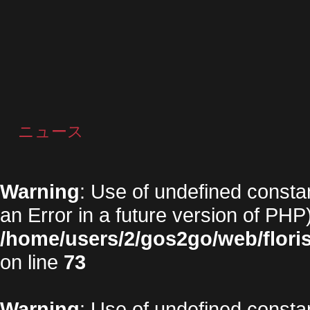
ニュース
Warning
: Use of undefined constan
an Error in a future version of PHP)
/home/users/2/gos2go/web/floris
on line
73
Warning
: Use of undefined constan