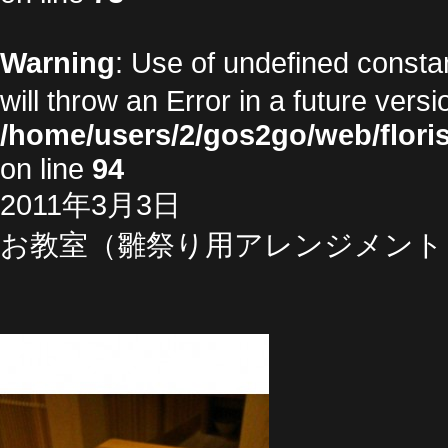
Warning
: Use of undefined cons
will throw an Error in a future vers
/home/users/2/gos2go/web/floris
on line
94
2011年3月3日
お教室（雛祭り用アレンジメント