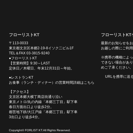
フローリストKT
フローリストKT
〒113-0033
最新のお知らせをお
東京都文京区本郷2-19-8イソク二ビル1F
お越しの際にご利用
TEL＆FAX 03-3815-9240
※携帯の機種によっ
●フローリストKT
できない場合があり
【営業時間】9:30～LAST
めご了承ください。
定休日／木曜日、年末12月31日～年始。
URLを携帯に送
●レストランKT
お食事（ランチ・ディナー）の営業時間詳細はこちら
【アクセス】
文京区本郷大横丁商店街通り沿い
東京メトロ/丸の内線「本郷三丁目」駅下車
春日方面出口より徒歩2分。
都営地下鉄/大江戸線「本郷三丁目」駅下車
3出口より徒歩4分。
Copyright© FORLIST KT.All Rights Reserved.