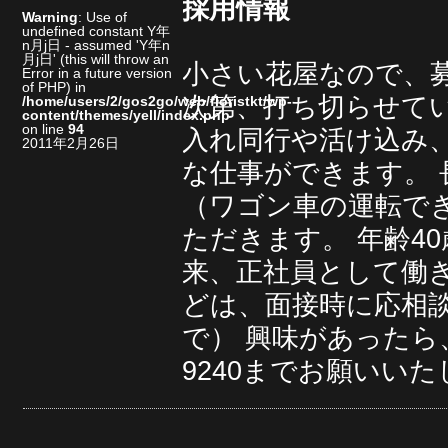
採用情報
Warning
: Use of
undefined constant Y年
n月j日 - assumed 'Y年n
月j日' (this will throw an
小さい花屋なので、
Error in a future version
of PHP) in
次第、打ち切らせて
/home/users/2/gos2go/web/floristkt/wp-
content/themes/yell/index.php
on line
94
入れ同行や活け込み
2011年2月26日
な仕事ができます。
（ワゴン車の運転で
ただきます。
年齢4
来、正社員として働
どは、面接時に応相
で）
興味があったら
9240までお願いい