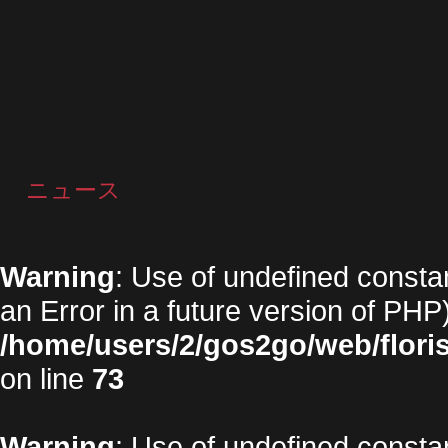
ニュース
Warning
: Use of undefined constan
an Error in a future version of PHP)
/home/users/2/gos2go/web/floris
on line
73
Warning
: Use of undefined constan