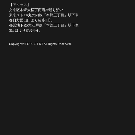
【アクセス】
文京区本郷大横丁商店街通り沿い
東京メトロ/丸の内線「本郷三丁目」駅下車
春日方面出口より徒歩2分。
都営地下鉄/大江戸線「本郷三丁目」駅下車
3出口より徒歩4分。
Copyright© FORLIST KT.All Rights Reserved.