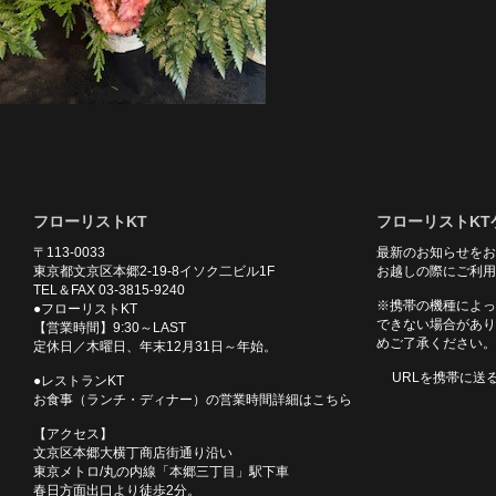
フローリストKT
フローリストKT
〒113-0033
最新のお知らせをお
東京都文京区本郷2-19-8イソク二ビル1F
お越しの際にご利用
TEL＆FAX 03-3815-9240
※携帯の機種によっ
●フローリストKT
できない場合があり
【営業時間】9:30～LAST
めご了承ください。
定休日／木曜日、年末12月31日～年始。
URLを携帯に送
●レストランKT
お食事（ランチ・ディナー）の営業時間詳細はこちら
【アクセス】
文京区本郷大横丁商店街通り沿い
東京メトロ/丸の内線「本郷三丁目」駅下車
春日方面出口より徒歩2分。