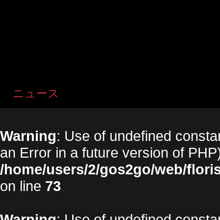
ニュース
Warning
: Use of undefined constan
an Error in a future version of PHP)
/home/users/2/gos2go/web/floris
on line
73
Warning
: Use of undefined constan