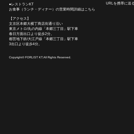
URLを携帯に送
●レストランKT
お食事（ランチ・ディナー）の営業時間詳細はこちら
【アクセス】
文京区本郷大横丁商店街通り沿い
東京メトロ/丸の内線「本郷三丁目」駅下車
春日方面出口より徒歩2分。
都営地下鉄/大江戸線「本郷三丁目」駅下車
3出口より徒歩4分。
Copyright© FORLIST KT.All Rights Reserved.