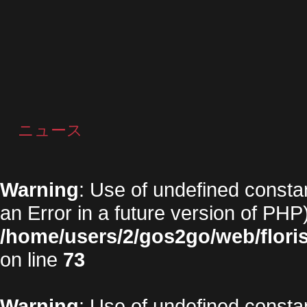
ニュース
Warning
: Use of undefined constan
an Error in a future version of PHP)
/home/users/2/gos2go/web/floris
on line
73
Warning
: Use of undefined constan