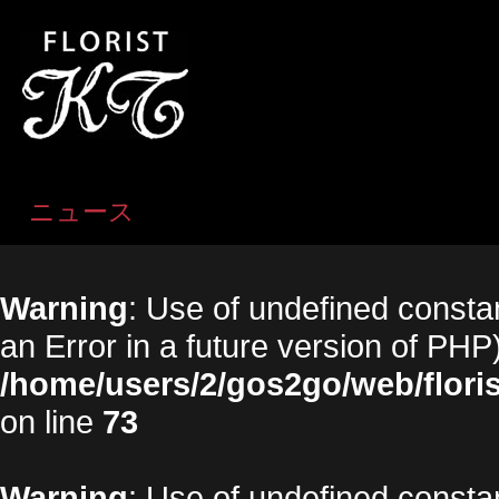
ニュース
Warning
: Use of undefined constan
an Error in a future version of PHP)
/home/users/2/gos2go/web/floris
on line
73
Warning
: Use of undefined constan