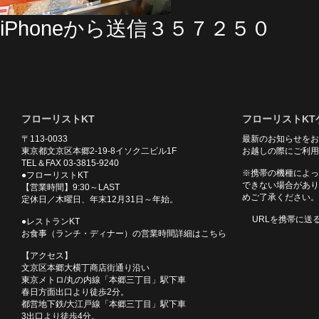
iPhoneから送信３５７２５０
フローリストKT
フローリストKT
〒113-0033
最新のお知らせをお
東京都文京区本郷2-19-8イソク二ビル1F
お越しの際にご利用
TEL＆FAX 03-3815-9240
※携帯の機種によっ
●フローリストKT
できない場合があり
【営業時間】9:30～LAST
めご了承ください。
定休日／木曜日、年末12月31日～年始。
URLを携帯に送
●レストランKT
お食事（ランチ・ディナー）の営業時間詳細はこちら
【アクセス】
文京区本郷大横丁商店街通り沿い
東京メトロ/丸の内線「本郷三丁目」駅下車
春日方面出口より徒歩2分。
都営地下鉄/大江戸線「本郷三丁目」駅下車
3出口より徒歩4分。