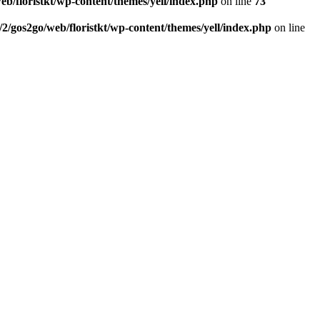
eb/floristkt/wp-content/themes/yell/index.php
on line
73
/2/gos2go/web/floristkt/wp-content/themes/yell/index.php
on line