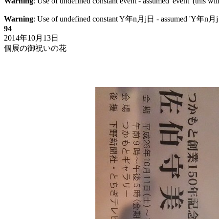
Warning
: Use of undefined constant event - assumed 'event' (this wil
Warning
: Use of undefined constant Y年n月j日 - assumed 'Y年n月j日' (
94
2014年10月13日
個展の御祝いの花